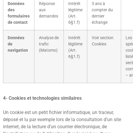
Données
Réponse
Intérêt
3 ans à
des
aux
légitime
compter du
formulaires
demandes
(Art.
dernier
de contact
6§1.f)
échange
Données
Analyse de
Intérêt
Voir section
Les
de
trafic
légitime
Cookies
spé
navigation
(Matomo)
(Art.
coo
6§1.f)
list
sec
cor
– ar
4- Cookies et technologies similaires
Un cookie est un petit fichier informatique, un traceur,
déposé et lu par exemple lors de la consultation d’un site
internet, de la lecture d’un courrier électronique, de