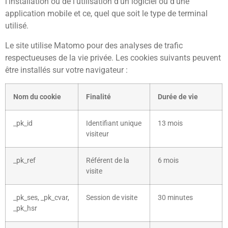
l’installation ou de l’utilisation d’un logiciel ou d’une
application mobile et ce, quel que soit le type de terminal
utilisé.
Le site utilise Matomo pour des analyses de trafic
respectueuses de la vie privée. Les cookies suivants peuvent
être installés sur votre navigateur :
Nom du cookie
Finalité
Durée de vie
_pk_id
Identifiant unique
13 mois
visiteur
_pk_ref
Référent de la
6 mois
visite
_pk_ses, _pk_cvar,
Session de visite
30 minutes
_pk_hsr