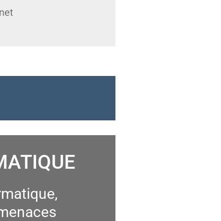
net
MATIQUE
rmatique,
ermenaces