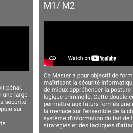
M1/ M2
Ce Master a pour objectif de form
maîtrisant la sécurité informatiq
oit pénal,
de mieux appréhender la posture d
r une large
logique criminelle. Cette double 
a sécurité
permettre aux futurs formés une m
ppuie sur
la menace sur l’ensemble de la ch
système d’information du fait de 
de
stratégies et des tactiques d’atta