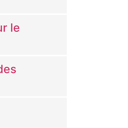
r le
des